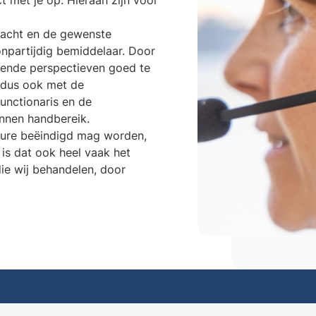
t met je op. Hieraan zijn voor
lacht en de gewenste
 onpartijdig bemiddelaar. Door
llende perspectieven goed te
gt dus ook met de
functionaris en de
innen handbereik.
dure beëindigd mag worden,
is dat ook heel vaak het
ie wij behandelen, door