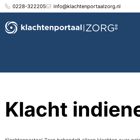
Ga
0228-322205
info@klachtenportaalzorg.nl
naar
de
inhoud
Klacht indien