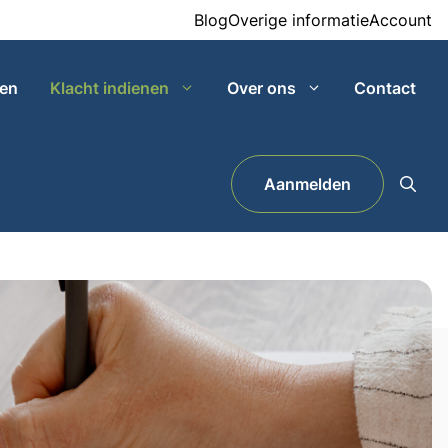
Blog
Overige informatie
Account
ven
Klacht indienen
Over ons
Contact
Aanmelden