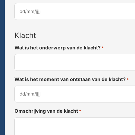
DD
slash
MM
Klacht
slash
JJJJ
Wat is het onderwerp van de klacht?
*
Wat is het moment van ontstaan van de klacht?
*
DD
slash
Omschrijving van de klacht
MM
*
slash
JJJJ