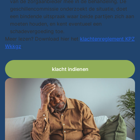
van de zorgaanbieder mee in de behandeling. De
geschillencommissie onderzoekt de situatie, doet
een bindende uitspraak waar beide partijen zich aan
moeten houden, en kent eventueel een
schadevergoeding toe.
Meer lezen? Download hier het
klachtenreglement KPZ
Wkkgz
.
klacht indienen