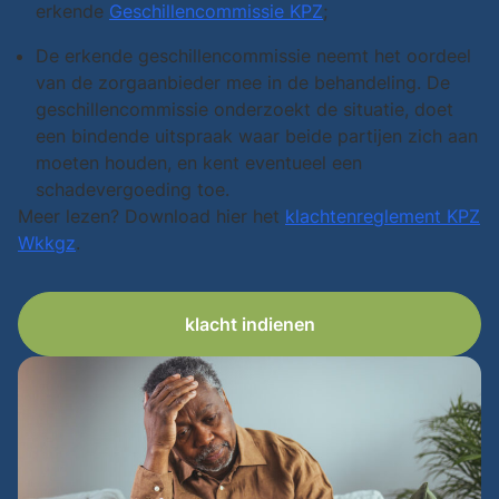
erkende
Geschillencommissie KPZ
;
De erkende geschillencommissie neemt het oordeel
van de zorgaanbieder mee in de behandeling. De
geschillencommissie onderzoekt de situatie, doet
een bindende uitspraak waar beide partijen zich aan
moeten houden, en kent eventueel een
schadevergoeding toe.
Meer lezen? Download hier het
klachtenreglement KPZ
Wkkgz
.
klacht indienen