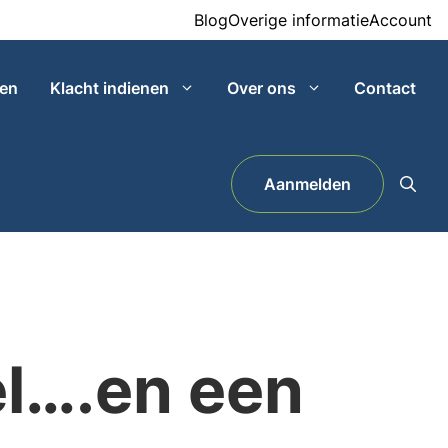
Blog
Overige informatie
Account
ven
Klacht indienen
Over ons
Contact
Aanmelden
el….en een