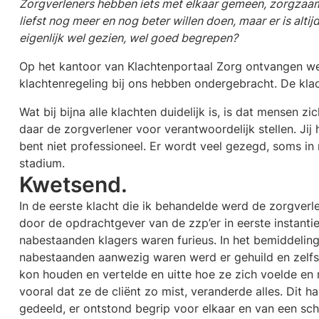
Zorgverleners hebben iets met elkaar gemeen, zorgzaamhe
liefst nog meer en nog beter willen doen, maar er is altij
eigenlijk wel gezien, wel goed begrepen?
Op het kantoor van Klachtenportaal Zorg ontvangen we
klachtenregeling bij ons hebben ondergebracht. De klac
Wat bij bijna alle klachten duidelijk is, is dat mensen z
daar de zorgverlener voor verantwoordelijk stellen. Jij h
bent niet professioneel. Er wordt veel gezegd, soms in
stadium.
Kwetsend.
In de eerste klacht die ik behandelde werd de zorgver
door de opdrachtgever van de zzp’er in eerste instanti
nabestaanden klagers waren furieus. In het bemiddelin
nabestaanden aanwezig waren werd er gehuild en zelfs
kon houden en vertelde en uitte hoe ze zich voelde en 
vooral dat ze de cliënt zo mist, veranderde alles. Dit
gedeeld, er ontstond begrip voor elkaar en van een sc