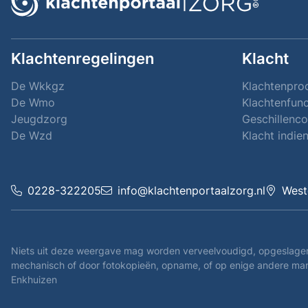
Klachtenregelingen
Klacht
De Wkkgz
Klachtenpro
De Wmo
Klachtenfunc
Jeugdzorg
Geschillenc
De Wzd
Klacht indie
0228-322205
info@klachtenportaalzorg.nl
West
Niets uit deze weergave mag worden verveelvoudigd, opgeslagen 
mechanisch of door fotokopieën, opname, of op enige andere mani
Enkhuizen